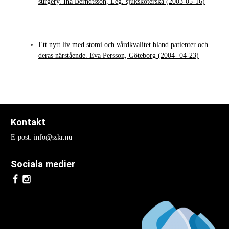
surgery. Ina Berndtsson, Leg. sjuksköterska (2003-05-16)
Nationella Kongresser
Nationell kongress 2017
Ett nytt liv med stomi och vårdkvalitet bland patienter och
deras närstående. Eva Persson, Göteborg (2004- 04-23)
Nationell kongress 2015
Nationell kongress 2013
Nationell Kongress 2011
Kontakt
Nationell kongress 2009
E-post: info@sskr.nu
Nationell kongress 2007
Sociala medier
Nationell kongress 2005
Nationell kongress 2003
Internationella Kongresser