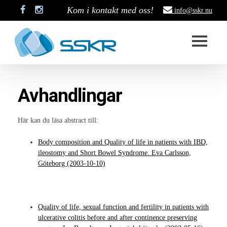
Kom i kontakt med oss!
info@sskr.nu
Start
Avhandlingar
SSKR
Styrelse
Här kan du läsa abstract till:
Stadgar
Body composition and Quality of life in patients with IBD,
ileostomy and Short Bowel Syndrome. Eva Carlsson,
Historik
Göteborg (2003-10-10)
Medlemskap
Stipendium
Quality of life, sexual function and fertility in patients with
ulcerative colitis before and after continence preserving
Projekt som är pågång