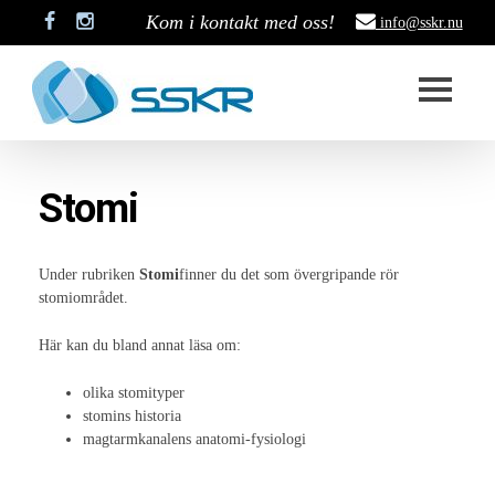
Kom i kontakt med oss!
info@sskr.nu
Start
Stomi
SSKR
Styrelse
Under rubriken
Stomi
finner du det som övergripande rör
stomiområdet.
Stadgar
Här kan du bland annat läsa om:
Historik
olika stomityper
Medlemskap
stomins historia
magtarmkanalens anatomi-fysiologi
Stipendium
Projekt som är pågång