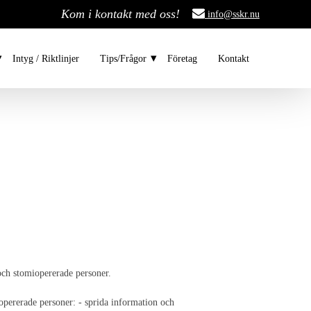
Kom i kontakt med oss!
info@sskr.nu
Intyg / Riktlinjer
Tips/Frågor
Företag
Kontakt
och stomiopererade personer.
opererade personer: - sprida information och