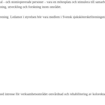
 - och stomiopererade personer - vara en mötesplats och stimulera till samarb
ildning, utveckling och forskning inom området.
förening. Ledamot i styrelsen bör vara medlem i Svensk sjuksköterskefören
ed intresse för verksamhetsområdet omvårdnad och rehabilitering av kolorektal 