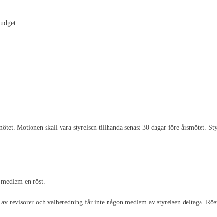
budget
et. Motionen skall vara styrelsen tillhanda senast 30 dagar före årsmötet. Sty
 medlem en röst.
en av revisorer och valberedning får inte någon medlem av styrelsen deltaga. Rö