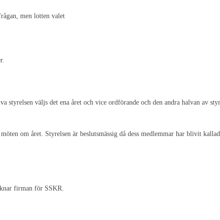
frågan, men lotten valet
r.
va styrelsen väljs det ena året och vice ordförande och den andra halvan av styr
 möten om året. Styrelsen är beslutsmässig då dess medlemmar har blivit kallade
ecknar firman för SSKR.