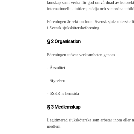
kunskap samt verka för god omvårdnad av kolorektal
internationellt - initiera, stödja och samordna utb
Föreningen är sektion inom Svensk sjuksköterske
i Svensk sjuksköterskeförening.
§ 2 Organisation
Föreningen utövar verksamheten genom
- Årsmötet
- Styrelsen
- SSKR :s hemsida
§ 3 Medlemskap
Legitimerad sjuksköterska som arbetar inom eller m
medlem.