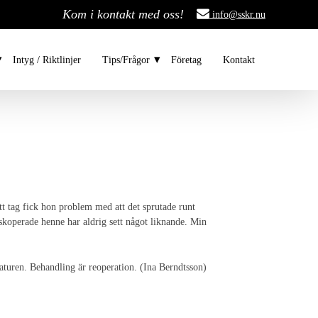
Kom i kontakt med oss!
info@sskr.nu
Intyg / Riktlinjer
Tips/Frågor
Företag
Kontakt
tt tag fick hon problem med att det sprutade runt
skoperade henne har aldrig sett något liknande. Min
raturen. Behandling är reoperation. (Ina Berndtsson)