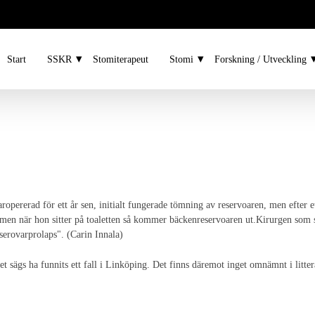
Start
SSKR
Stomiterapeut
Stomi
Forskning / Utveckling
pererad för ett år sen, initialt fungerade tömning av reservoaren, men efter e
l men när hon sitter på toaletten så kommer bäckenreservoaren ut.Kirurgen som 
serovarprolaps". (Carin Innala)
det sägs ha funnits ett fall i Linköping. Det finns däremot inget omnämnt i litte