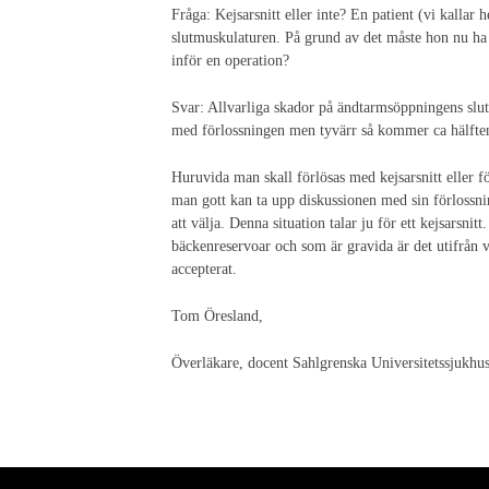
Fråga: Kejsarsnitt eller inte? En patient (vi kallar
slutmuskulaturen. På grund av det måste hon nu ha e
inför en operation?
Svar: Allvarliga skador på ändtarmsöppningens slu
med förlossningen men tyvärr så kommer ca hälften 
Huruvida man skall förlösas med kejsarsnitt eller f
man gott kan ta upp diskussionen med sin förlossni
att välja. Denna situation talar ju för ett kejsarsn
bäckenreservoar och som är gravida är det utifrån v
accepterat.
Tom Öresland,
Överläkare, docent Sahlgrenska Universitetssjukhuse