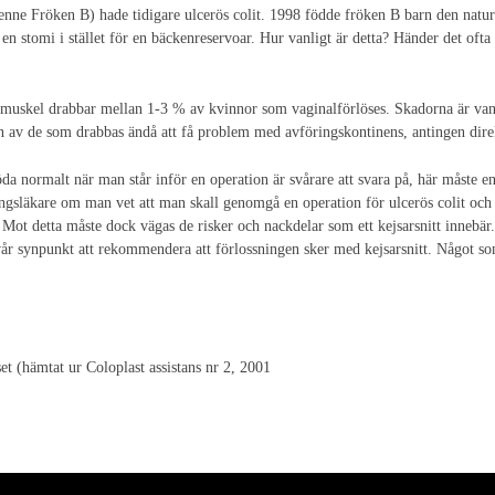
 henne Fröken B) hade tidigare ulcerös colit. 1998 födde fröken B barn den natur
n stomi i stället för en bäckenreservoar. Hur vanligt är detta? Händer det ofta 
tmuskel drabbar mellan 1-3 % av kvinnor som vaginalförlöses. Skadorna är vanl
av de som drabbas ändå att få problem med avföringskontinens, antingen direkt i
öda normalt när man står inför en operation är svårare att svara på, här måste 
ngsläkare om man vet att man skall genomgå en operation för ulcerös colit och
itt. Mot detta måste dock vägas de risker och nackdelar som ett kejsarsnitt inneb
år synpunkt att rekommendera att förlossningen sker med kejsarsnitt. Något som
t (hämtat ur Coloplast assistans nr 2, 2001