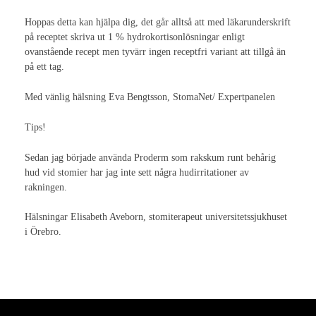
Internationell kongress 2021
Hoppas detta kan hjälpa dig, det går alltså att med läkarunderskrift
Stomiterapeut
på receptet skriva ut 1 % hydrokortisonlösningar enligt
ovanstående recept men tyvärr ingen receptfri variant att tillgå än
Stomi
på ett tag.
Diagnoser
Med vänlig hälsning Eva Bengtsson, StomaNet/ Expertpanelen
Kolorektal cancer
Tips!
Fantomfenomen
Sedan jag började använda Proderm som rakskum runt behårig
hud vid stomier har jag inte sett några hudirritationer av
Blåscancer
rakningen.
Inflammatoriska tarmsjukdomar
Hälsningar Elisabeth Aveborn, stomiterapeut universitetssjukhuset
i Örebro.
Vårdrutin ERAS
Stomihistorik
Stomityper