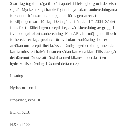
Svar: Jag tog din fråga till vårt apotek i Helsingborg och det visar
sig då: Mycket riktigt har de flytande hydrokortisonberedningarna
Nationella Kongresser
försvunnit från sortimentet pga. att företagen anser att
försäljningen varit för låg. Detta gäller från den 1/1 2004. Så det
Nationell kongress 2017
finns för tillfället ingen receptfri egenvårdsberedning av grupp 1
flytande hydrokortisonberedning. Men APL har möjlighet till och
Nationell kongress 2015
förbereder en lagerprodukt för hydrokortisonlösning. För ev.
ansökan om receptfrihet krävs en färdig lagerberedning, men detta
Nationell kongress 2013
kan ta minst ett halvår innan en sådan kan vara klar. Tills dess går
det däremot för oss att förskriva med läkares underskrift en
Nationell Kongress 2011
hydrokortisonlösning 1 % med detta recept:
Nationell kongress 2009
Lösning:
Nationell kongress 2007
Hydrocortison 1
Nationell kongress 2005
Propylenglykol 10
Nationell kongress 2003
Etanol 62,3,
Internationella Kongresser
H2O ad 100