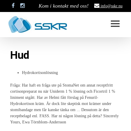
Kom i kontakt med oss!
info@sskr.nu
Start
Hud
SSKR
Styrelse
Hydrokortisonlösning
Stadgar
Fråga: Har haft en fråga ute på StomaNet om annat receptfritt
cortisonpreparat nu när Uniderm 1 % lösning och Ficortril 1 %
Historik
liniment utgått. Har av Helmi fått förslag på Fenuril-
Hydrokortison kräm. Är dock lite skeptisk mot krämer under
Medlemskap
stomibandage men får kanske tänka om ... Dessutom är den
receptbelagd enl. FASS. Har ni någon lösning på detta? Sincerely
Stipendium
Yours, Ewa Törnblom-Andersson
Projekt som är pågång