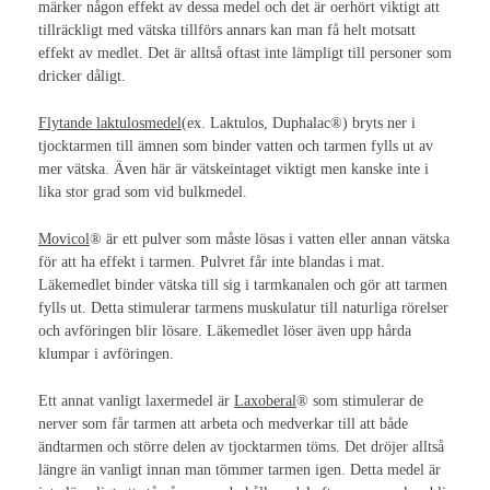
märker någon effekt av dessa medel och det är oerhört viktigt att
Ileostomi
tillräckligt med vätska tillförs annars kan man få helt motsatt
effekt av medlet. Det är alltså oftast inte lämpligt till personer som
Kolostomi
dricker dåligt.
Urostomi
Flytande laktulosmedel
(ex. Laktulos, Duphalac®) bryts ner i
tjocktarmen till ämnen som binder vatten och tarmen fylls ut av
Magtarmkanalen
mer vätska. Även här är vätskeintaget viktigt men kanske inte i
lika stor grad som vid bulkmedel.
Elimination
Movicol
® är ett pulver som måste lösas i vatten eller annan vätska
Förstoppning
för att ha effekt i tarmen. Pulvret får inte blandas i mat.
Läkemedlet binder vätska till sig i tarmkanalen och gör att tarmen
Förstoppning barn - kostråd
fylls ut. Detta stimulerar tarmens muskulatur till naturliga rörelser
och avföringen blir lösare. Läkemedlet löser även upp hårda
Lavemang i stomi
klumpar i avföringen.
Huden
Ett annat vanligt laxermedel är
Laxoberal
® som stimulerar de
nerver som får tarmen att arbeta och medverkar till att både
Hudkomplikationer
ändtarmen och större delen av tjocktarmen töms. Det dröjer alltså
längre än vanligt innan man tömmer tarmen igen. Detta medel är
Hudvård