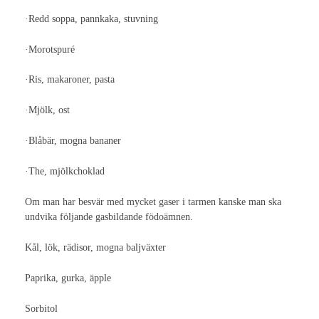
Forskning / Utveckling
·Redd soppa, pannkaka, stuvning
Avhandlingar
·Morotspuré
Avhandling, Eva Carlsson
·Ris, makaroner, pasta
Avhandling, Ina Berndtsson
·Mjölk, ost
Avhandling, Eva Persson
·Blåbär, mogna bananer
Uppsatser
·The, mjölkchoklad
Kandidatuppsatser
Om man har besvär med mycket gaser i tarmen kanske man ska
undvika följande gasbildande födoämnen.
Magister uppsatser
Kål, lök, rädisor, mogna baljväxter
Masterarbete
Paprika, gurka, äpple
Arkiv
Sorbitol
Länkar