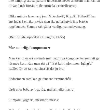
inte lämpligt att stå på som underhållsmedel eftersom man kan bli
tillvand och försämra de normala tarmreflexerna.
Nutrition
Olika mindre lavemang (ex. Mikrolax®, Klyx®, Toilax®) kan
Stomikomplikationer
användas i ett akut skede men ska naturligtvis inte brukas
regelbundet. Samma sak gäller vanliga vattenlavemang.
Stomiflöden
(Ref. Sjukhusapoteket i Ljungby, FASS)
Stomi & Sexualitet
Mer naturliga komponenter
Sex och samlevnad
Man kan ju också använda mer naturliga komponenter som att ge
Kroppsuppfattning
lösande kost. Kan man stå på ” 5 st katrinplommon 1gång/d”
istället för att ta mediciner är det ju bra.
Gynekologiska aspekter
Födoämnen som kan ge tunnare tarminnehåll
Sexhjälpmedel
Gröt eller bröd av t ex råg, graham eller havre
Sexuell dysfunktion
Filmjölk, yoghurt, messmör, mesost
Preoperativ information