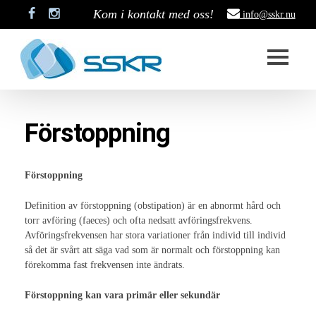
Kom i kontakt med oss!
info@sskr.nu
Start
Förstoppning
SSKR
Styrelse
Förstoppning
Stadgar
Definition av förstoppning (obstipation) är en abnormt hård och
torr avföring (faeces) och ofta nedsatt avföringsfrekvens.
Historik
Avföringsfrekvensen har stora variationer från individ till individ
så det är svårt att säga vad som är normalt och förstoppning kan
Medlemskap
förekomma fast frekvensen inte ändrats.
Stipendium
Förstoppning kan vara primär eller sekundär
Projekt som är pågång