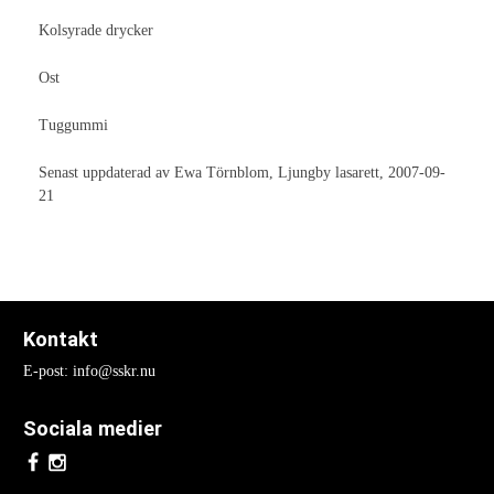
Kolsyrade drycker
Rapporter
Ost
Intyg / Riktlinjer
Tips/Frågor
Tuggummi
Bandagering
Senast uppdaterad av Ewa Törnblom, Ljungby lasarett, 2007-09-
21
Hud
Komplikationer
Reservoarer
Kontakt
Stomier
E-post: info@sskr.nu
Sårbehandling
Sociala medier
Övrigt