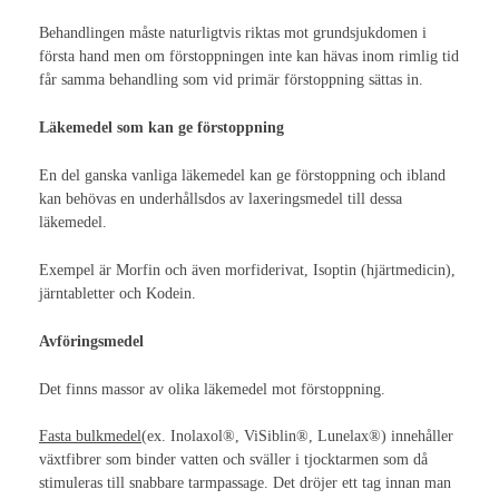
Internationell kongress 2021
Behandlingen måste naturligtvis riktas mot grundsjukdomen i
Stomiterapeut
första hand men om förstoppningen inte kan hävas inom rimlig tid
får samma behandling som vid primär förstoppning sättas in.
Stomi
Läkemedel som kan ge förstoppning
Diagnoser
En del ganska vanliga läkemedel kan ge förstoppning och ibland
Kolorektal cancer
kan behövas en underhållsdos av laxeringsmedel till dessa
läkemedel.
Fantomfenomen
Exempel är Morfin och även morfiderivat, Isoptin (hjärtmedicin),
Blåscancer
järntabletter och Kodein.
Inflammatoriska tarmsjukdomar
Avföringsmedel
Vårdrutin ERAS
Det finns massor av olika läkemedel mot förstoppning.
Stomihistorik
Fasta bulkmedel
(ex. Inolaxol®, ViSiblin®, Lunelax®) innehåller
växtfibrer som binder vatten och sväller i tjocktarmen som då
Stomityper
stimuleras till snabbare tarmpassage. Det dröjer ett tag innan man