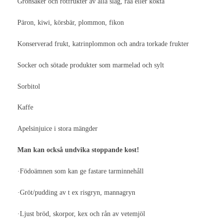
Grönsaker och rotfrukter av alla slag, råa eller kokta
Livskvalitet
Päron, kiwi, körsbär, plommon, fikon
Hjälpmedel
Förskrivning
Konserverad frukt, katrinplommon och andra torkade frukter
Hjälpmedel
Socker och sötade produkter som marmelad och sylt
Endels- och tvådelsbandage
Sorbitol
Bråckgördlar
Kaffe
Irrigation
Apelsinjuice i stora mängder
Konvexa produkter
Man kan också undvika stoppande kost!
Slutet eller tömbart
·Födoämnen som kan ge fastare tarminnehåll
Kontinenspropp
·Gröt/pudding av t ex risgryn, mannagryn
Patientföreningar
·Ljust bröd, skorpor, kex och rån av vetemjöl