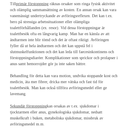
Till
primär förstoppning
räknas orsaker som ringa fysisk aktivitet
Nationella Kongresser
och olämplig sammansättning av kosten. En annan orsak kan vara
vanemässigt undertryckande av avföringsreflexen. Det kan t.ex.
Nationell kongress 2017
bero på stressiga arbetssituationer eller olämpliga
toalettförhållanden (ex. resor). Vid dessa förstoppningar är
Nationell kongress 2015
toalettbesök ofta en långvarig kamp. Man har en känsla av att
ändtarmen inte blir tömd och det är oftast riktigt. Avföringen
Nationell kongress 2013
fyller då ut hela ändtarmen och det kan uppstå fel i
slutmuskelfunktionen och det kan leda till faecesinkontinens och
Nationell Kongress 2011
förstoppningsdiaréer. Komplikationer som sprickor och prolapser i
anus samt hemorrojder gör ju inte saken bättre.
Nationell kongress 2009
Behandling för detta kan vara motion, undvika stoppande kost och
Nationell kongress 2007
medicin, äta mer fibrer, dricka mer vätska och fast tid för
toalettbesök. Man kan också tillföra avföringsmedel eller ge
Nationell kongress 2005
lavemang.
Nationell kongress 2003
Sekundär förstoppning
kan orsakas av t.ex. sjukdomar i
tjocktarmen eller anus, gynekologiska sjukdomar, nedsatt
Internationella Kongresser
muskelkraft i buken, metaboliska sjukdomar, missbruk av
avföringsmedel m.m.