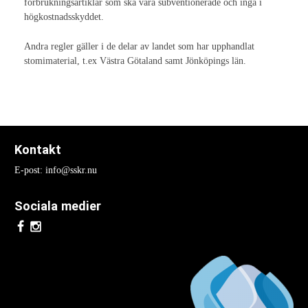
förbrukningsartiklar som ska vara subventionerade och ingå i
högkostnadsskyddet.
Nationella Kongresser
Andra regler gäller i de delar av landet som har upphandlat
Nationell kongress 2017
stomimaterial, t.ex Västra Götaland samt Jönköpings län.
Nationell kongress 2015
Nationell kongress 2013
Nationell Kongress 2011
Kontakt
Nationell kongress 2009
E-post: info@sskr.nu
Nationell kongress 2007
Sociala medier
Nationell kongress 2005
Nationell kongress 2003
Internationella Kongresser