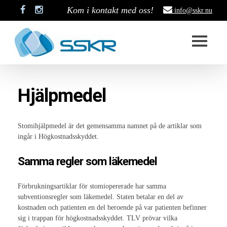
Kom i kontakt med oss!
info@sskr.nu
Start
Hjälpmedel
SSKR
Styrelse
Stomihjälpmedel är det gemensamma namnet på de artiklar som
ingår i Högkostnadsskyddet.
Stadgar
Samma regler som läkemedel
Historik
Medlemskap
Förbrukningsartiklar för stomiopererade har samma
subventionsregler som läkemedel. Staten betalar en del av
Stipendium
kostnaden och patienten en del beroende på var patienten befinner
sig i trappan för högkostnadsskyddet. TLV prövar vilka
Projekt som är pågång