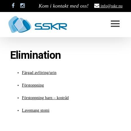
Kom i kontakt med oss!
info@sskr.nu
Start
Elimination
SSKR
Styrelse
Färgad avföring/urin
Stadgar
Förstoppning
Historik
Förstoppning barn – kostråd
Medlemskap
Lavemang stomi
Stipendium
Projekt som är pågång